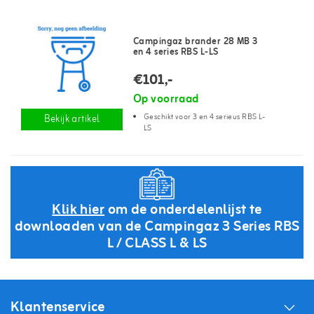
Campingaz brander 28 MB 3
en 4 series RBS L-LS
€101,-
Op voorraad
Geschikt voor 3 en 4 serieus RBS L-
Bekijk artikel
LS
Klik hier
om de onderdelenlijst te
downloaden van de Campingaz 3 Series RBS
L / CLASS L & LS
Klantenservice