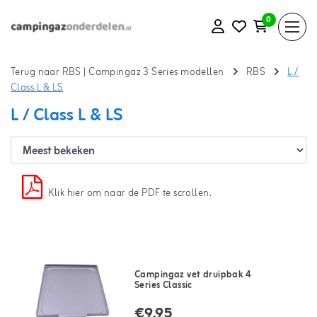
0
Terug naar RBS
|
Campingaz 3 Series modellen
RBS
L /
Class L & LS
L / Class L & LS
Klik hier om naar de PDF te scrollen.
Campingaz vet druipbak 4
Series Classic
€9,95