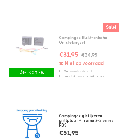
Sale!
Campingaz Elektronische
Ontstekingset
€31,95
€34,95
Niet op voorraad
Met aansluitdraad
Bekijk artikel
Geschikt voor 2-3-4 Series
Campingaz gietijzeren
grillplaat + frame 2-3 series
RBS
€51,95