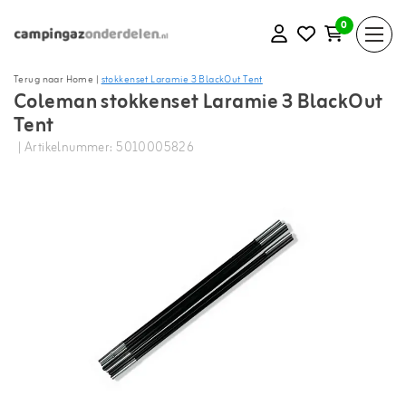
0
Terug naar Home
|
stokkenset Laramie 3 BlackOut Tent
Coleman stokkenset Laramie 3 BlackOut
Tent
| Artikelnummer: 5010005826