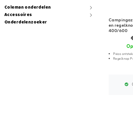
Coleman onderdelen
Accessoires
Campingaz 
Onderdelenzoeker
en regelkno
400/600
Op
Piëzo ontstek
Regelknop Pa
G