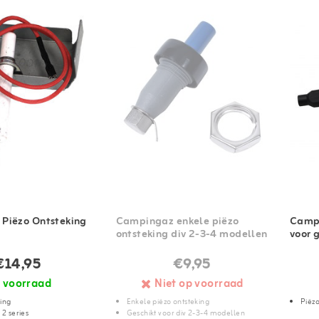
Piëzo Ontsteking
Campingaz enkele piëzo
Campi
ontsteking div 2-3-4 modellen
voor g
€14,95
€9,95
 voorraad
Niet op voorraad
king
Enkele piëzo ontsteking
Piëzo
 2 series
Geschikt voor div 2-3-4 modellen