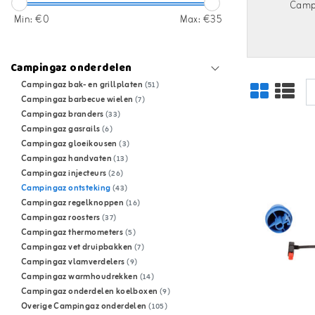
Campi
Min: €
0
Max: €
35
Campingaz onderdelen
Campingaz bak- en grillplaten
(51)
Campingaz barbecue wielen
(7)
Campingaz branders
(33)
Campingaz gasrails
(6)
Campingaz gloeikousen
(3)
Campingaz handvaten
(13)
Campingaz injecteurs
(26)
Campingaz ontsteking
(43)
Campingaz regelknoppen
(16)
Campingaz roosters
(37)
Campingaz thermometers
(5)
Campingaz vet druipbakken
(7)
Campingaz vlamverdelers
(9)
Campingaz warmhoudrekken
(14)
Campingaz onderdelen koelboxen
(9)
Overige Campingaz onderdelen
(105)