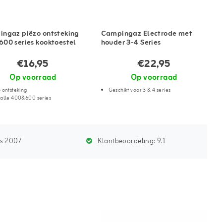
ngaz piëzo ontsteking
Campingaz Electrode met
00 series kooktoestel
houder 3-4 Series
€16,95
€22,95
Op voorraad
Op voorraad
 ontsteking
Geschikt voor 3 & 4 series
 alle 400&600 series
ds 2007
Klantbeoordeling:
9.1