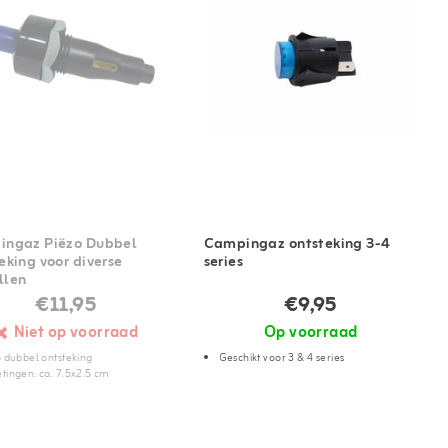
ngaz Piëzo Dubbel
Campingaz ontsteking 3-4
eking voor diverse
series
llen
€11,95
€9,95
Niet op voorraad
Op voorraad
 dubbel ontsteking
Geschikt voor 3 & 4 series
tingen: ca. 7.5x2.5 cm