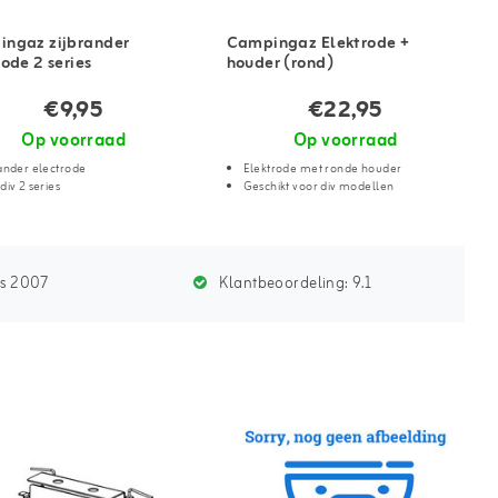
ngaz zijbrander
Campingaz Elektrode +
rode 2 series
houder (rond)
€9,95
€22,95
Op voorraad
Op voorraad
ander electrode
Elektrode met ronde houder
div 2 series
Geschikt voor div modellen
ds 2007
Klantbeoordeling:
9.1