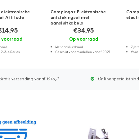
elektronische
Campingaz Elektronische
Campi
et Attitude
ontstekingset met
elect
aansluitkabels
€14,95
€34,95
 voorraad
Op voorraad
draad
Met aansluitdraad
Zijbr
 2-3-4 Series
Geschikt voor modellen vanaf 2021
Voor 
ratis verzending vanaf €75,-*
Online specialist sin