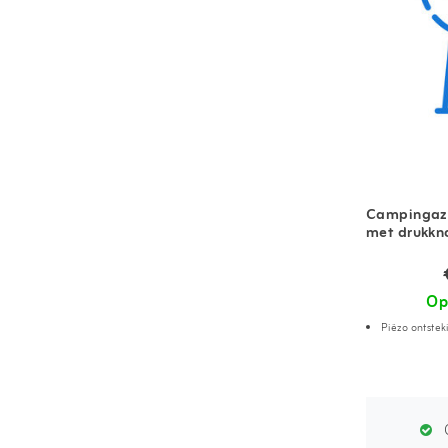
Campingaz 
met drukkn
Op
Piëzo ontste
G