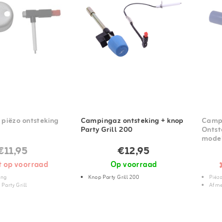
piëzo ontsteking
Campingaz ontsteking + knop
Campi
Party Grill 200
Ontst
mode
€11,95
€12,95
t op voorraad
Op voorraad
ing
Knop Party Grill 200
Piëzo
 Party Grill
Afme