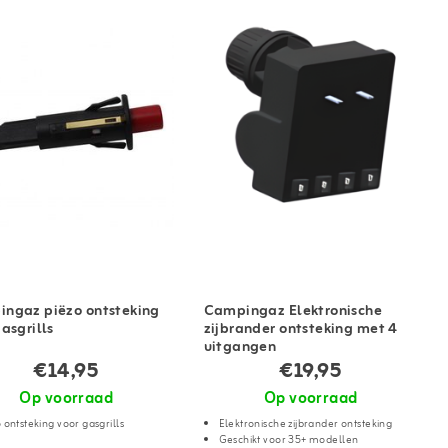
ngaz piëzo ontsteking
Campingaz Elektronische
asgrills
zijbrander ontsteking met 4
uitgangen
€14,95
€19,95
Op voorraad
Op voorraad
 ontsteking voor gasgrills
Elektronische zijbrander ontsteking
Geschikt voor 35+ modellen