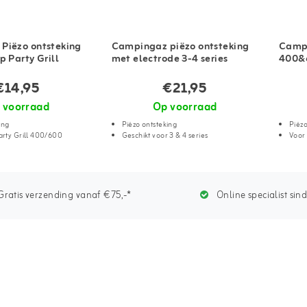
Piëzo ontsteking
Campingaz piëzo ontsteking
Campi
p Party Grill
met electrode 3-4 series
400&6
€14,95
€21,95
 voorraad
Op voorraad
ing
Piëzo ontsteking
Piëzo
rty Grill 400/600
Geschikt voor 3 & 4 series
Voor
ratis verzending vanaf €75,-*
Online specialist sin