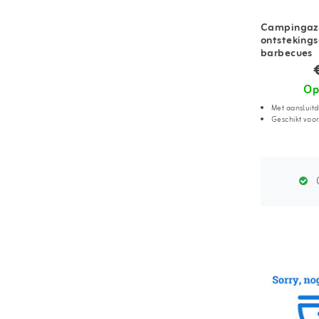
Campingaz 
ontstekings
barbecues
Op
Met aansluit
Geschikt voor
G