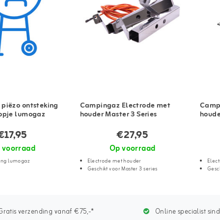
piëzo ontsteking
Campingaz Electrode met
Campi
opje lumogaz
houder Master 3 Series
houde
€17,95
€27,95
 voorraad
Op voorraad
king lumogaz
Electrode met houder
Elec
Geschikt voor Master 3 series
Gesch
ratis verzending vanaf €75,-*
Online specialist sin