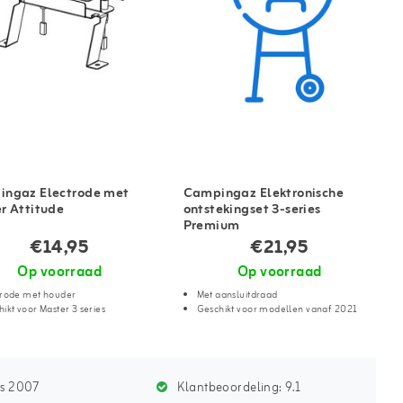
ngaz Electrode met
Campingaz Elektronische
r Attitude
ontstekingset 3-series
Premium
€14,95
€21,95
Op voorraad
Op voorraad
trode met houder
Met aansluitdraad
ikt voor Master 3 series
Geschikt voor modellen vanaf 2021
ds 2007
Klantbeoordeling:
9.1