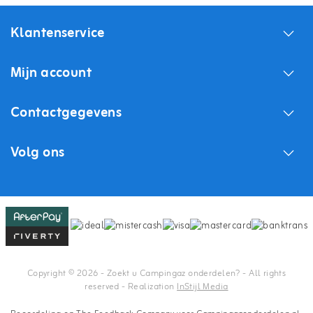
Klantenservice
Mijn account
Contactgegevens
Volg ons
Copyright © 2026 - Zoekt u Campingaz onderdelen? - All rights
reserved - Realization
InStijl Media