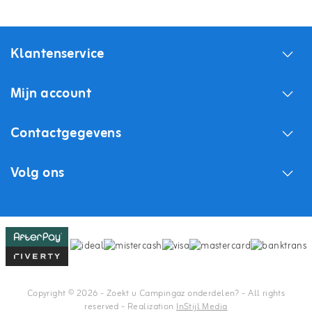
Klantenservice
Mijn account
Contactgegevens
Volg ons
Copyright © 2026 - Zoekt u Campingaz onderdelen? - All rights
reserved - Realization
InStijl Media