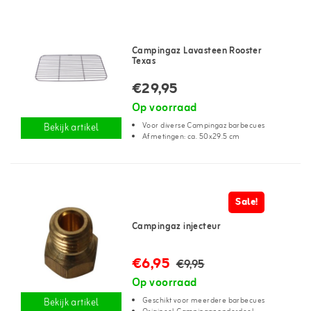
Campingaz Lavasteen Rooster
Texas
€29,95
Op voorraad
Voor diverse Campingaz barbecues
Bekijk artikel
Afmetingen: ca. 50x29.5 cm
Sale!
Campingaz injecteur
€6,95
€9,95
Op voorraad
Geschikt voor meerdere barbecues
Bekijk artikel