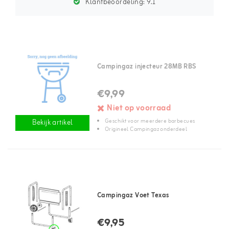
Klantbeoordeling:
9.1
Campingaz injecteur 28MB RBS
€9,99
Niet op voorraad
Geschikt voor meerdere barbecues
Bekijk artikel
Origineel Campingaz onderdeel
Campingaz Voet Texas
€9,95