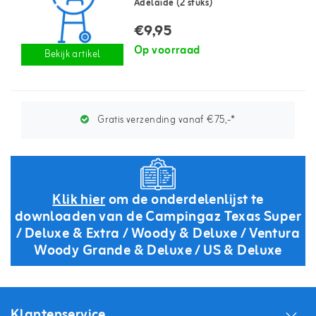
Adelaide (2 stuks)
€9,95
Op voorraad
Bekijk artikel
Gratis verzending vanaf €75,-*
Klik hier
om de onderdelenlijst te
downloaden van de Campingaz Texas Super
/ Deluxe & Extra / Woody & Deluxe / Ventura
Woody Grande & Deluxe / US & Deluxe
Klantenservice