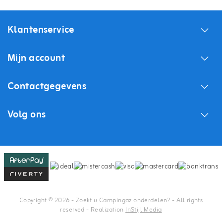
Klantenservice
Mijn account
Contactgegevens
Volg ons
Copyright © 2026 - Zoekt u Campingaz onderdelen? - All rights
reserved - Realization
InStijl Media