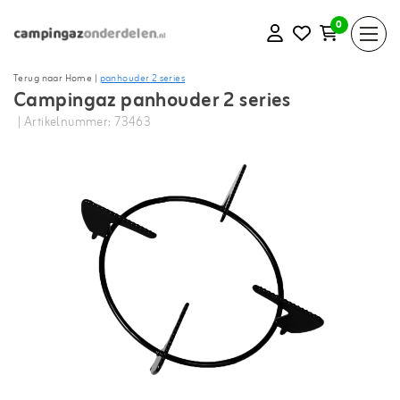
0
Terug naar Home
|
panhouder 2 series
Campingaz panhouder 2 series
| Artikelnummer: 73463