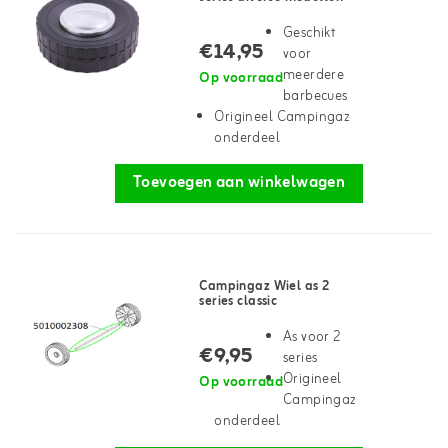
Geschikt
€14,95
voor
meerdere
Op voorraad
barbecues
Origineel Campingaz
onderdeel
Toevoegen aan winkelwagen
Campingaz Wiel as 2
series classic
As voor 2
€9,95
series
Origineel
Op voorraad
Campingaz
onderdeel