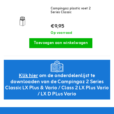
Campingaz plastic voet 2
Series Classic
€9,95
Op voorraad
Toevoegen aan winkelwagen
Klik hier
om de onderdelenlijst te
downloaden van de Campingaz 2 Series
Classic LX Plus & Vario / Class 2 LX Plus Vario
/ LX D PLus Vario