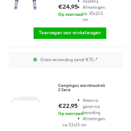
Roestvrij
€24,95
Afmetingen:
ca. 35x10.5
Op voorraad
cm
Toevoegen aan winkelwagen
Gratis verzending vanaf €75,-*
Campingaz warmhoudrek
2 Serie
Vlees na
€22,95
garen na
bereiding
Op voorraad
Afmetingen:
ca. 53x15 cm