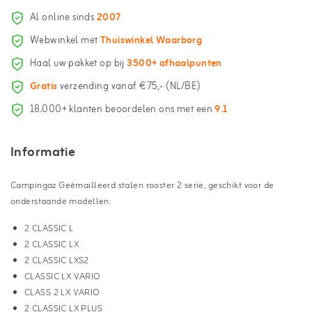
Al online sinds
2007
Webwinkel met
Thuiswinkel Waarborg
Haal uw pakket op bij
3500+ afhaalpunten
Gratis
verzending vanaf €75,- (NL/BE)
18.000+ klanten beoordelen ons met een
9.1
Informatie
Campingaz Geëmailleerd stalen rooster 2 serie, geschikt voor de
onderstaande modellen:
2 CLASSIC L
2 CLASSIC LX
2 CLASSIC LXS2
CLASSIC LX VARIO
CLASS 2 LX VARIO
2 CLASSIC LX PLUS