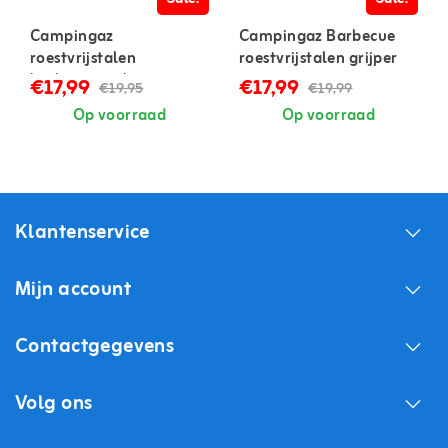
Campingaz
Campingaz Barbecue
roestvrijstalen
roestvrijstalen grijper
barbecuevork
€17,99
€17,99
€19,95
€19,99
Op voorraad
Op voorraad
Klantenservice
Mijn account
Contactgegevens
Volg ons