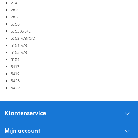
214
282
285
5150
5151 A/B/C
5152 A/B/C/D
5154 A/B
5155 A/B
5159
5417
5419
5428
5429
Klantenservice
Mijn account