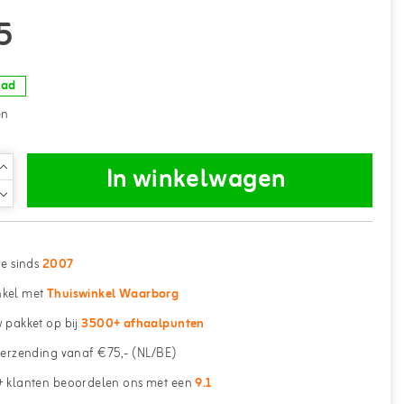
5
aad
en
In winkelwagen
ne sinds
2007
kel met
Thuiswinkel Waarborg
 pakket op bij
3500+ afhaalpunten
erzending vanaf €75,- (NL/BE)
 klanten beoordelen ons met een
9.1