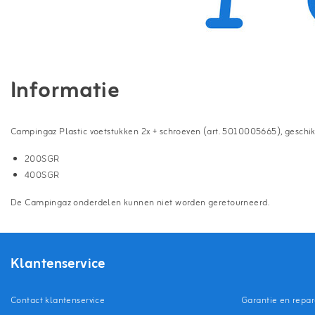
Informatie
Campingaz Plastic voetstukken 2x + schroeven (art. 5010005665), geschi
200SGR
400SGR
De Campingaz onderdelen kunnen niet worden geretourneerd.
Klantenservice
Contact klantenservice
Garantie en repar