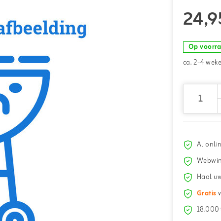
24,9
Op voorr
ca. 2-4 wek
Al onli
Webwin
Haal uw
Gratis
v
18.000+