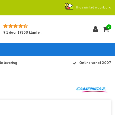
Thuiswinkel waarborg
0
9.1
door
19353
klanten
le levering
Online vanaf 2007