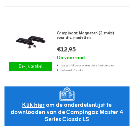
Campingaz Magneten (2 stuks)
voor div. modellen
€12,95
Op voorraad
Geschikt voor meerdere barbecues
Bekijk artikel
Inhoud: 2 stuks
Klik hier
om de onderdelenlijst te
downloaden van de Campingaz Master 4
Series Classic LS