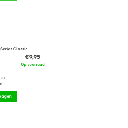
Series Classic
€9,95
Op voorraad
gen
cm
wagen