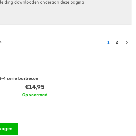
andleiding downloaden onderaan deze pagina
n.
1
2
-4 serie barbecue
€14,95
Op voorraad
wagen