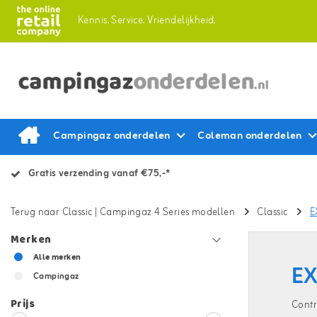
Kennis.
Service.
Vriendelijkheid.
Campingaz onderdelen
Coleman onderdelen
Gratis verzending vanaf €75,-*
Terug naar Classic
|
Campingaz 4 Series modellen
Classic
E
Merken
Alle merken
EX
Campingaz
Prijs
Contr