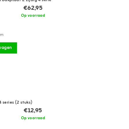
bakplaat 2 zijdig 4 serie
€62,95
Op voorraad
cm
wagen
series (2 stuks)
€12,95
Op voorraad