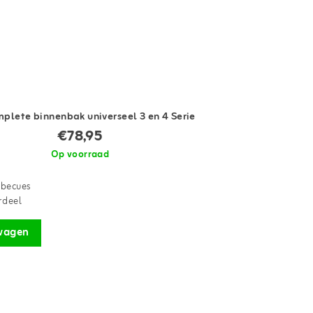
plete binnenbak universeel 3 en 4 Serie
€78,95
Op voorraad
rbecues
rdeel
wagen