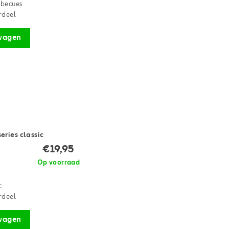
rbecues
rdeel
wagen
ries classic
€19,95
Op voorraad
c
rdeel
wagen