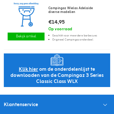
Campingaz Wielas Adelaide
diverse modellen
€14,95
Op voorraad
Geschikt voor meerdere barbecues
Bekijk artikel
Origineel Campingaz onderdeel
Klik hier
om de onderdelenlijst te
downloaden van de Campingaz 3 Series
Classic Class WLX
Klantenservice