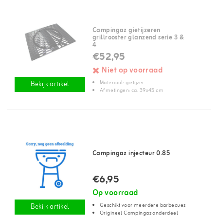
Campingaz gietijzeren
grillrooster glanzend serie 3 &
4
€52,95
Niet op voorraad
Materiaal: gietijzer
Bekijk artikel
Afmetingen: ca. 39x45 cm
Campingaz injecteur 0.85
€6,95
Op voorraad
Geschikt voor meerdere barbecues
Bekijk artikel
Origineel Campingaz onderdeel