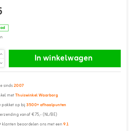
5
aad
en
In winkelwagen
ne sinds
2007
kel met
Thuiswinkel Waarborg
 pakket op bij
3500+ afhaalpunten
erzending vanaf €75,- (NL/BE)
 klanten beoordelen ons met een
9.1