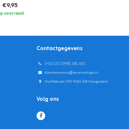
€9,95
p voorraad
Contactgegevens
(+31) (0) (598) 381 001
klantenservice@serviceshops.nl
Hoofdstraat 190 9601 EM Hoogezand
Volg ons