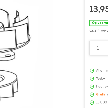
13,9
Op voorr
ca. 2-4 wek
Al onli
Webwin
Haal uw
Gratis
v
18.000+