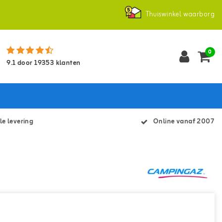
Thuiswinkel waarborg
0
9.1
door
19353
klanten
le levering
Online vanaf 2007