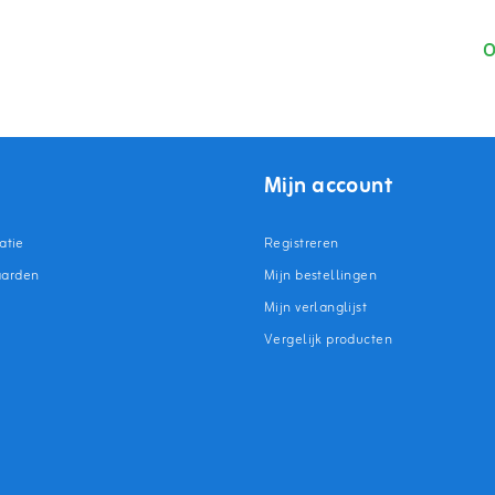
O
Mijn account
atie
Registreren
aarden
Mijn bestellingen
Mijn verlanglijst
Vergelijk producten
n