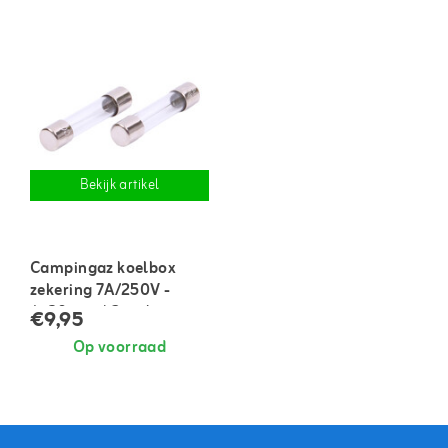
Bekijk artikel
Campingaz koelbox
zekering 7A/250V -
6x30 mm | 2 stuks
€9,95
Op voorraad