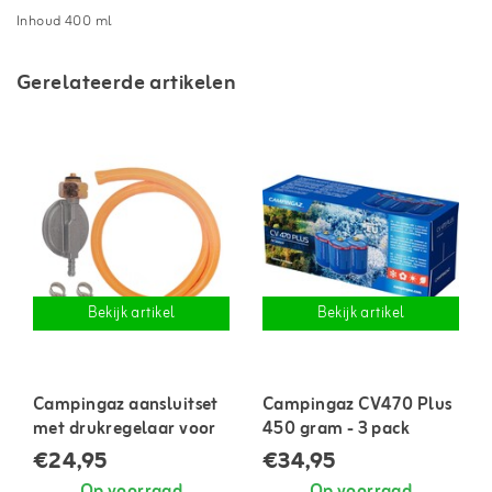
Inhoud 400 ml
Gerelateerde artikelen
Bekijk artikel
Bekijk artikel
Campingaz aansluitset
Campingaz CV470 Plus
met drukregelaar voor
450 gram - 3 pack
gasapparatuur
€24,95
€34,95
Op voorraad
Op voorraad