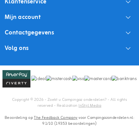
Klantenservice
Mijn account
Contactgegevens
Volg ons
Copyright © 2026 - Zoekt u Campingaz onderdelen? - All rights
reserved - Realization
InStijl Media
Beoordeling op
The Feedback Company
voor Campingazonderdelen.nl:
9.1/10 (19353 beoordelingen)