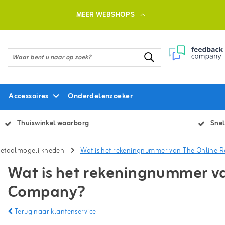
MEER WEBSHOPS
Accessoires
Onderdelenzoeker
Thuiswinkel waarborg
Snel
etaalmogelijkheden
Wat is het rekeningnummer van The Online 
Wat is het rekeningnummer va
Company?
Terug naar klantenservice