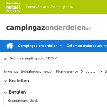
Kennis.
Service.
Vriendelijkheid.
Campingaz onderdelen
Coleman onderdelen
Gratis verzending vanaf €75,-*
Terug naar Betaalmogelijkheden
|
Klantenservice
Betalen
B
Bestellen
Betalen
Betaalmogelijkheden