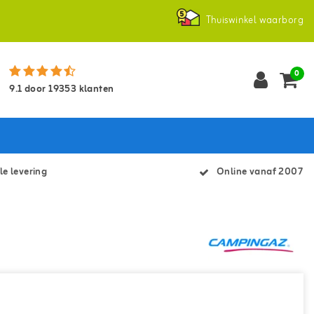
Thuiswinkel waarborg
0
9.1
door
19353
klanten
le levering
Online vanaf 2007