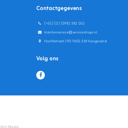
Contactgegevens
(+31) (0) (598) 381 001
klantenservice@serviceshops.nl
Hoofdstraat 190 9601 EM Hoogezand
Volg ons
nStijl Media