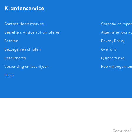
Klantenservice
Contact klantenservice
Garantie en repar
Bestellen, wijzigen of annuleren
Algemene voorw
Betalen
Privacy Policy
Bezorgen en afhalen
Over ons
Retourneren
Fysieke winkel
Verzending en levertijden
Hoe wij begonne
Blogs
Copyright 