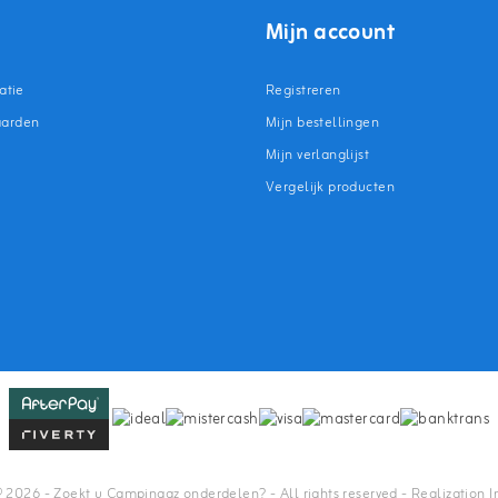
Mijn account
atie
Registreren
aarden
Mijn bestellingen
Mijn verlanglijst
Vergelijk producten
n
© 2026 - Zoekt u Campingaz onderdelen? - All rights reserved - Realization
I