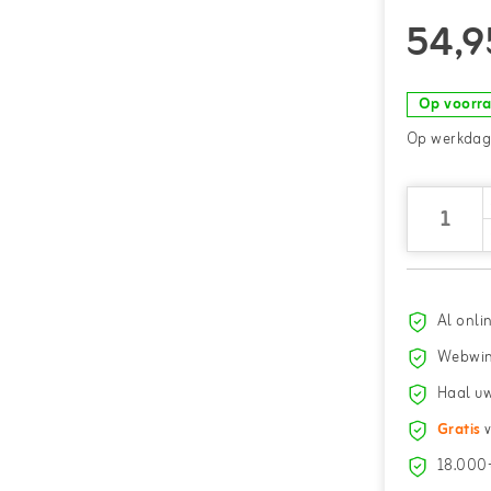
54,9
Op voorr
Op werkdage
Al onli
Webwin
Haal uw
Gratis
v
18.000+