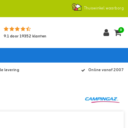
Thuiswinkel waarborg
0
9.1
door
19352
klanten
le levering
Online vanaf 2007