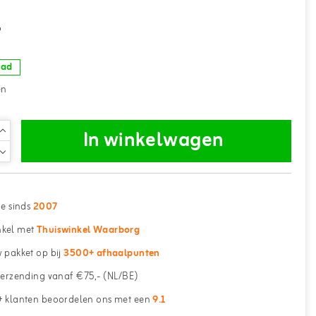
-
aad
en
In winkelwagen
ne sinds
2007
kel met
Thuiswinkel Waarborg
 pakket op bij
3500+ afhaalpunten
erzending vanaf €75,- (NL/BE)
 klanten beoordelen ons met een
9.1