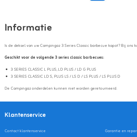
Informatie
Is de deksel van uw Campingaz 3 Series Classic barbecue kapot? Bij ons ku
Geschikt voor de volgende 3 series classic barbecues:
3 SERIES CLASSIC L PLUS,
LD PLUS / LD G PLUS
3 SERIES CLASSIC LD S, PLUS
LS / LS D / LS PLUS / LS PLUS D
De Campingaz onderdelen kunnen niet worden geretourneerd.
Klantenservice
Contact klantenservice
Garantie en repar