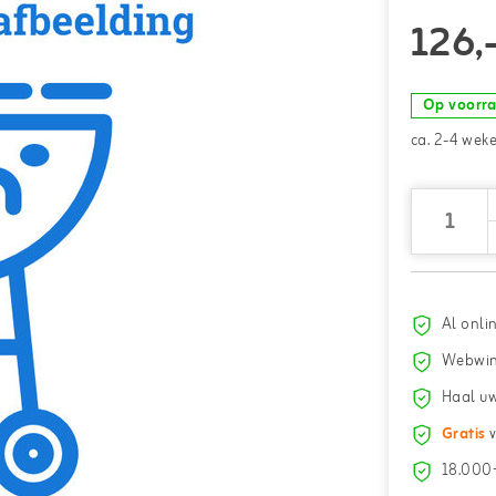
126,
Op voorr
ca. 2-4 wek
Al onli
Webwin
Haal uw
Gratis
v
18.000+