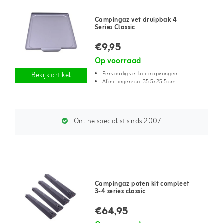
Campingaz vet druipbak 4
Series Classic
€9,95
Op voorraad
Eenvoudig vet laten opvangen
Bekijk artikel
Afmetingen: ca. 35.5x25.5 cm
Online specialist sinds 2007
Campingaz poten kit compleet
3-4 series classic
€64,95