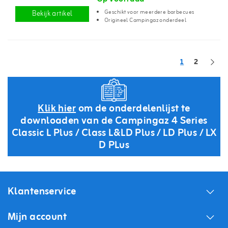
Geschikt voor meerdere barbecues
Bekijk artikel
Origineel Campingaz onderdeel
1
2
Klik hier
om de onderdelenlijst te
downloaden van de Campingaz 4 Series
Classic L Plus / Class L&LD Plus / LD Plus / LX
D PLus
Klantenservice
Mijn account