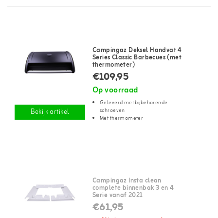
Campingaz Deksel Handvat 4
Series Classic Barbecues (met
thermometer)
€109,95
Op voorraad
Geleverd met bijbehorende
schroeven
Bekijk artikel
Met thermometer
Campingaz Insta clean
complete binnenbak 3 en 4
Serie vanaf 2021
€61,95