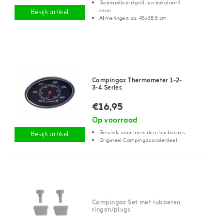
Geëmailleerd grill- en bakplaat 4
serie
Bekijk artikel
Afmetingen: ca. 45x38.5 cm
Campingaz Thermometer 1-2-
3-4 Series
€16,95
Op voorraad
Geschikt voor meerdere barbecues
Bekijk artikel
Origineel Campingaz onderdeel
Campingaz Set met rubberen
ringen/plugs